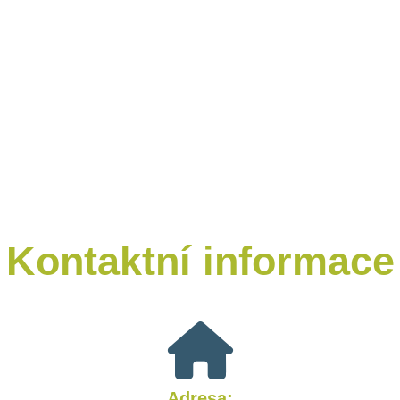
PRODUKTY
MOP®
DYMOS®
DIGITS
ACCUMOS
TECHNOLOGIE
Neuronové sítě
Dynamické modely
Online systémy
Kontaktní informace
SPOLEČNOST
O nás
Kontakty
Nabídky práce
REFERENCE
Adresa: