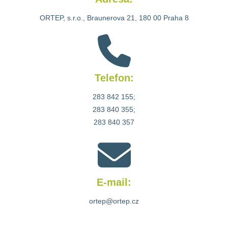
Služby
ORTEP, s.r.o., Braunerova 21, 180 00 Praha 8
MOP®
DYMOS®
ENGLISH
Telefon:
283 842 155;
283 840 355;
283 840 357
E-mail:
ortep@ortep.cz