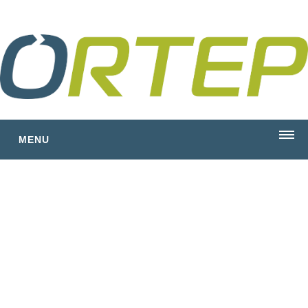
MENU
ÚVOD
SLUŽBY
Studie a poradenství
Věda a výzkum
Energetické koncepce
Audity a posudky
Správa modelů sítí